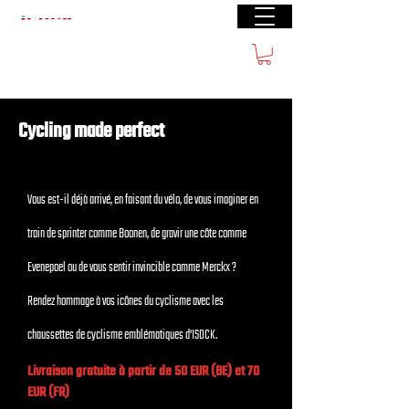
Livraison gratuite à partir de €40 (BE) €100
(FR)
Cycling made perfect
Vous est-il déjà arrivé, en faisant du vélo, de vous imaginer en
train de sprinter comme Boonen, de gravir une côte comme
Evenepoel ou de vous sentir invincible comme Merckx ?
Rendez hommage à vos icônes du cyclisme avec les
chaussettes de cyclisme emblématiques d'ISOCK.
Livraison gratuite à partir de 50 EUR (BE) et 70
EUR (FR)