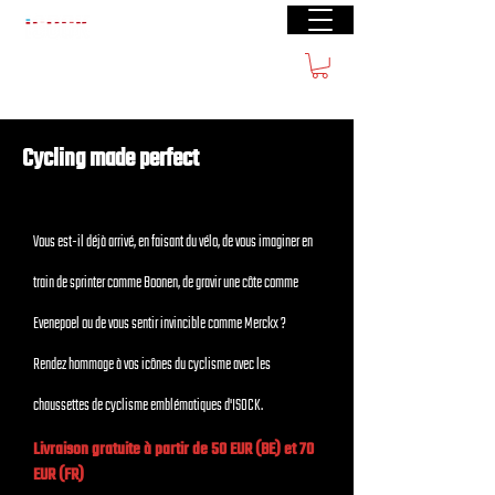
Livraison gratuite à partir de €40 (BE) €100
(FR)
Cycling made perfect
Vous est-il déjà arrivé, en faisant du vélo, de vous imaginer en
train de sprinter comme Boonen, de gravir une côte comme
Evenepoel ou de vous sentir invincible comme Merckx ?
Rendez hommage à vos icônes du cyclisme avec les
chaussettes de cyclisme emblématiques d'ISOCK.
Livraison gratuite à partir de 50 EUR (BE) et 70
EUR (FR)