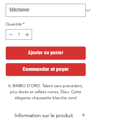
Quantité
*
Ajouter au panier
Commander et payer
IL BIMBO D'ORO. Talent sans précédent,
pics dorés et vallées noires, Dieu. Cette
élégante chaussette blanche rend
hommage à une icône qui allie succès et
périodes d'incertitude. Possédé par le
Information sur le produit
sport, la passion du vélo, alourdie par une
pression toujours plus grande. ADIEU ... A
Avec maille sur le cou-de-pied pour la
DIEU