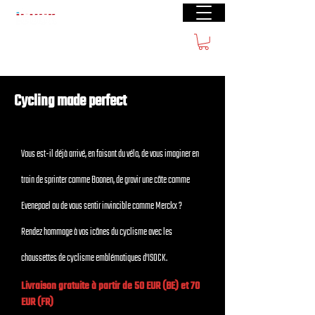
Livraison gratuite à partir de €40 (BE) €100
(FR)
Cycling made perfect
Vous est-il déjà arrivé, en faisant du vélo, de vous imaginer en
train de sprinter comme Boonen, de gravir une côte comme
Evenepoel ou de vous sentir invincible comme Merckx ?
Rendez hommage à vos icônes du cyclisme avec les
chaussettes de cyclisme emblématiques d'ISOCK.
Livraison gratuite à partir de 50 EUR (BE) et 70
EUR (FR)