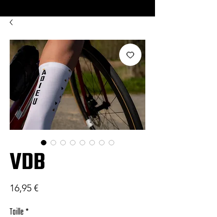
VDB
Prix
16,95 €
Taille
*