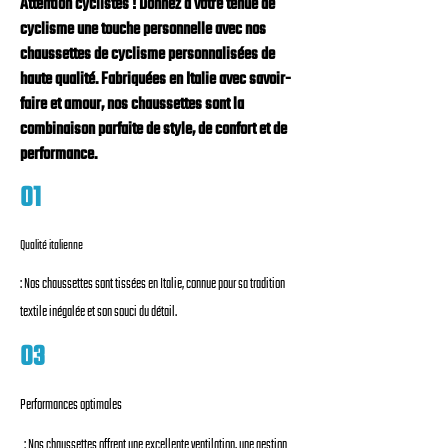
Attention cyclistes ! Donnez à votre tenue de
cyclisme une touche personnelle avec nos
chaussettes de cyclisme personnalisées de
haute qualité. Fabriquées en Italie avec savoir-
faire et amour, nos chaussettes sont la
combinaison parfaite de style, de confort et de
performance.
01
Qualité italienne
: Nos chaussettes sont tissées en Italie, connue pour sa tradition
textile inégalée et son souci du détail.
03
Performances optimales
: Nos chaussettes offrent une excellente ventilation, une gestion