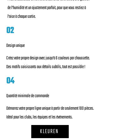
de l'humidité et un ajustement parfait, pour que vous restiez à
l'aise à chaque sortie.
02
Design unique
Créez votre propre design avec jusqu'à 6 couleurs par chaussette.
Des motifs saisissants aux détails subtils, tout est possible !
04
Quantité minimale de commande
Démarrez votre propre ligne unique à partir de seulement 100 pièces.
Idéal pour les clubs, les équipes et les événements.
KLEUREN