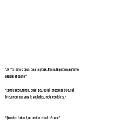
"Je n'ai jamais couru pour la gloire. J'ai roulé parce que j'aime 
pédaler et gagner".
"Conduisez autant ou aussi peu, aussi longtemps ou aussi 
brièvement que vous le souhaitez, mais conduisez."
"Quand ça fait mal, on peut faire la différence."