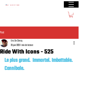
Livraison gratuite à partir de €40 (BE) €100
(FR)
Post
Eric De Clercq
20 juin 2023
1 min de lecture
Ride With Icons - 525
Le plus grand.  Immortel. Imbattable. 
Cannibale.