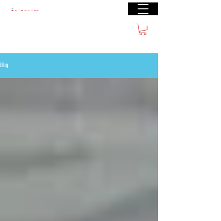
Livraison gratuite à partir de €40 (BE) €100
(FR)
Blog