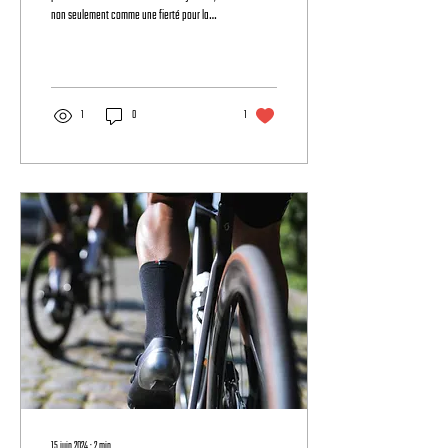
non seulement comme une fierté pour la
Flandre, mais aussi...
1
0
1
15 juin 2024
∙
2
min