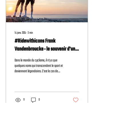
14 janv. 2024
∙
3
min
#Ridewithicons Frank
Vandenbroucke : le souvenir d'un
phénomène cycliste
Dans le monde du cyclisme, il n'y a que
quelques noms qui transcendent le sport et
deviennent légendaires. C'est le cas de
Frank...
11
0
Voir plus