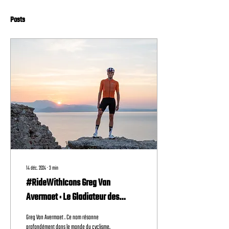
Posts
14 déc. 2024
∙
3
min
#RideWithIcons Greg Van
Avermaet : Le Gladiateur des
Routes Flamandes
Greg Van Avermaet . Ce nom résonne
profondément dans le monde du cyclisme,