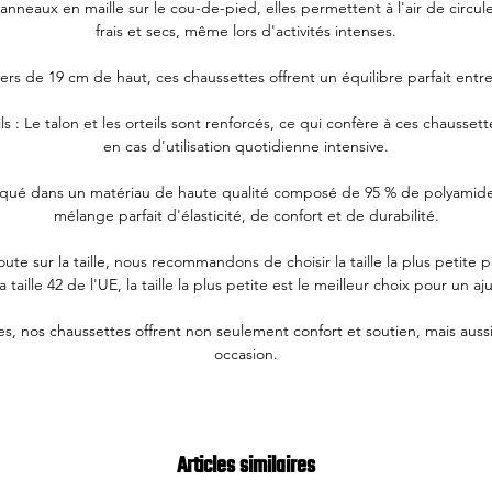
anneaux en maille sur le cou-de-pied, elles permettent à l'air de circul
frais et secs, même lors d'activités intenses.
ers de 19 cm de haut, ces chaussettes offrent un équilibre parfait entr
ls : Le talon et les orteils sont renforcés, ce qui confère à ces chauss
en cas d'utilisation quotidienne intensive.
qué dans un matériau de haute qualité composé de 95 % de polyamide
mélange parfait d'élasticité, de confort et de durabilité.
te sur la taille, nous recommandons de choisir la taille la plus petite 
taille 42 de l'UE, la taille la plus petite est le meilleur choix pour un a
es, nos chaussettes offrent non seulement confort et soutien, mais auss
occasion.
Articles similaires