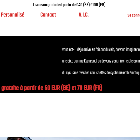
Livraison gratuite à partir de €40 (BE) €100 (FR)
Personalisé
Contact
V.I.C.
Se conn
Vous est-il déjà arrivé, en faisant du vélo, de vous imaginer 
une côte comme Evenepoel ou de vous sentir invincible co
du cyclisme avec les chaussettes de cyclisme emblématiqu
 gratuite à partir de 50 EUR (BE) et 70 EUR (FR)