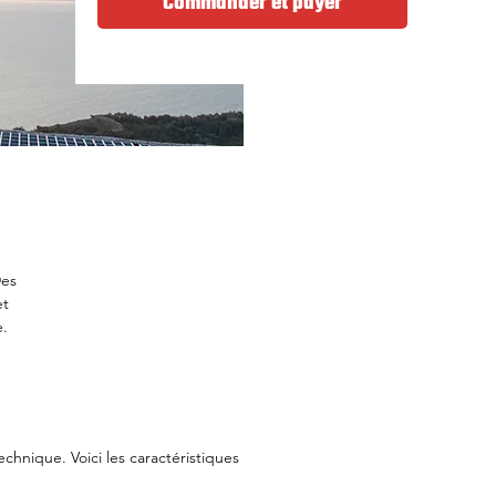
Commander et payer
Des
et
.
chnique. Voici les caractéristiques