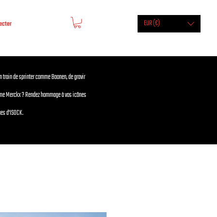
EUR (€)
ecter
en train de sprinter comme Boonen, de gravir
mme Merckx ? Rendez hommage à vos icônes
es d'ISOCK.