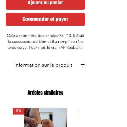
Ajouter au panier
Commander et payer
Ode à mon héro des années '00-'10. Il était
le successeur du Lion et il a rempli ce rôle
avec verve. Pour moi, le vrai
«Mr Roubaix»
avec 4 x profit à une époque pleine
d'adversaires et de spécialistes. Cette
Information sur le produit
chaussette vous donne des ailes sur les
pavés flamands.
Avec maille sur le cou-de-pied pour la
ventilation
Manchette de 19 cm de haut
Articles similaires
Talon et orteils renforcés
95% polyamide, 5% élasthanne
Si votre taille se situe entre les deux (par
NEW
NEW
exemple EU 42), prenez la plus petite
taille. Cela donne le meilleur ajustement.