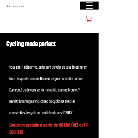
Livraison gratuite à partir de €40 (BE) €100
(FR)
Cycling made perfect
Vous est-il déjà arrivé, en faisant du vélo, de vous imaginer en
train de sprinter comme Boonen, de gravir une côte comme
Evenepoel ou de vous sentir invincible comme Merckx ?
Rendez hommage à vos icônes du cyclisme avec les
chaussettes de cyclisme emblématiques d'ISOCK.
Livraison gratuite à partir de 50 EUR (BE) et 70
EUR (FR)