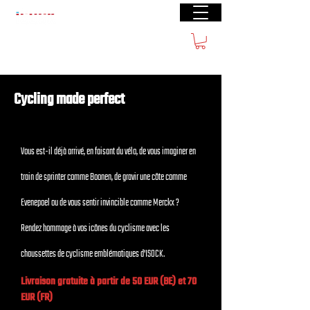
Livraison gratuite à partir de €40 (BE) €100
(FR)
Cycling made perfect
Vous est-il déjà arrivé, en faisant du vélo, de vous imaginer en
train de sprinter comme Boonen, de gravir une côte comme
Evenepoel ou de vous sentir invincible comme Merckx ?
Rendez hommage à vos icônes du cyclisme avec les
chaussettes de cyclisme emblématiques d'ISOCK.
Livraison gratuite à partir de 50 EUR (BE) et 70
EUR (FR)