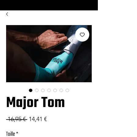
Major Tom
Prix original
Prix promotionnel
 16,95 € 
14,41 €
Taille
*