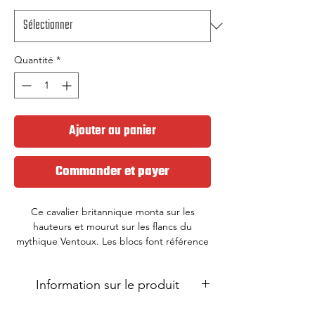
Quantité
*
Ajouter au panier
Commander et payer
Ce cavalier britannique monta sur les
hauteurs et mourut sur les flancs du
mythique Ventoux. Les blocs font référence
à l'emblématique maillot Peugeot, le bleu
ciel à ces balades estivales sans nuage dans
Information sur le produit
le ciel.
Maille sur le cou-de-pied pour la